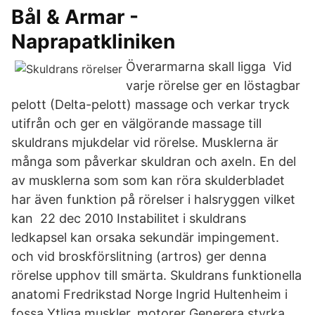
Bål & Armar -
Naprapatkliniken
Överarmarna skall ligga Vid
varje rörelse ger en löstagbar
pelott (Delta-pelott) massage och verkar tryck
utifrån och ger en välgörande massage till
skuldrans mjukdelar vid rörelse. Musklerna är
många som påverkar skuldran och axeln. En del
av musklerna som som kan röra skulderbladet
har även funktion på rörelser i halsryggen vilket
kan 22 dec 2010 Instabilitet i skuldrans
ledkapsel kan orsaka sekundär impingement.
och vid broskförslitning (artros) ger denna
rörelse upphov till smärta. Skuldrans funktionella
anatomi Fredrikstad Norge Ingrid Hultenheim i
fossa Ytliga muskler, motorer Generera styrka,