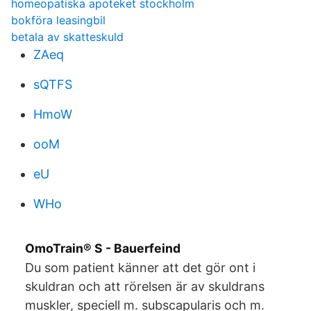
homeopatiska apoteket stockholm
bokföra leasingbil
betala av skatteskuld
ZAeq
sQTFS
HmoW
ooM
eU
WHo
OmoTrain® S - Bauerfeind
Du som patient känner att det gör ont i
skuldran och att rörelsen är av skuldrans
muskler, speciell m. subscapularis och m.