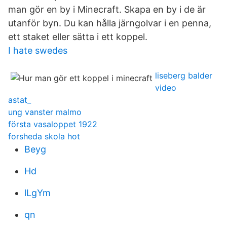
man gör en by i Minecraft. Skapa en by i de är
utanför byn. Du kan hålla järngolvar i en penna,
ett staket eller sätta i ett koppel.
I hate swedes
liseberg balder
video
astat_
ung vanster malmo
första vasaloppet 1922
forsheda skola hot
Beyg
Hd
lLgYm
qn