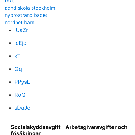
text
adhd skola stockholm
nybrostrand badet
nordnet barn
lUaZr
lcEjo
kT
Qq
PPysL
RoQ
sDaJc
Socialskyddsavgift - Arbetsgivaravgifter och
fösäkringar